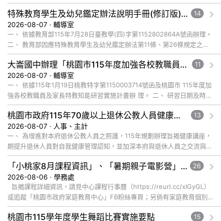
特殊教育學生及幼兒鑑定辦法說明手冊(修訂版)與學習障礙鑑定說明影片已公告於全國特殊教育資訊網，請自行上網觀看或下載運用
14
2026-08-07 · 輔導室
一、 依據教育部115年7月28日臺教學(四)字第1152802864A號函辦理。
二、 教育部因應特殊教育學生及幼兒鑑定辦法第11條、第26條規定之修
正，為協助各教育階段教師、學生、家長及主管機關... 觀看完整文章
大崙國中辦理「桃園市115年度加強各校教職員及家長特教知能研習」，鼓勵教師、特教助理員、家長踴躍報名參加
11
2026-08-07 · 輔導室
一、 依據115年1月19日桃教特字第1150003714號函及桃園市 115年度加
強各校教職員及家長特教知能研習實施計畫辦 理。 二、 研習日期及時
間：115年8月28日(五)上午9:00-12:... 觀看完整文章
桃園市政府115年70歲以上退休公教人員健康講座「吃得安心，動得舒心」，歡迎退休同仁踴躍參加
13
2026-08-07 · 人事、主計
一、 為增進對本府退休公教人員之照護，115年規劃辦理旨揭健康講座，
期提升退休人員對自我健康管理認知，並加深本府與退休人員之交流與情
誼，講座內容說明如下： (一) 辦理日期及地點： １、 ... 觀看完整文章
「小桃家8月課程資訊」、「暑期親子電影營」、「祖孫樂淘桃」、「愛『原原』不絕-親子共學同樂會」
26
2026-08-06 · 學務處
旨揭課程詳細資訊，請見中心課程行事曆（https://reurl.cc/xlGyGL）
或追蹤「桃園市政府家庭教育中心」FB粉絲專頁；另倘有家庭教育個別
化服務需求，可撥打41281... 觀看完整文章
桃園市115學年度學生舞蹈比賽實施要點
15