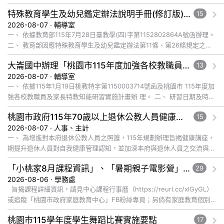
特殊教育學生及幼兒鑑定辦法說明手冊(修訂版)與學習障礙鑑定說明影片已公告於全國特殊教育資訊網，請自行上網觀看或下載運用
15
2026-08-07 · 輔導室
一、 依據教育部115年7月28日臺教學(四)字第1152802864A號函辦理。
二、 教育部因應特殊教育學生及幼兒鑑定辦法第11條、第26條規定之修
正，為協助各教育階段教師、學生、家長及主管機關... 觀看完整文章
大崙國中辦理「桃園市115年度加強各校教職員及家長特教知能研習」，鼓勵教師、特教助理員、家長踴躍報名參加
13
2026-08-07 · 輔導室
一、 依據115年1月19日桃教特字第1150003714號函及桃園市 115年度加
強各校教職員及家長特教知能研習實施計畫辦 理。 二、 研習日期及時
間：115年8月28日(五)上午9:00-12:... 觀看完整文章
桃園市政府115年70歲以上退休公教人員健康講座「吃得安心，動得舒心」，歡迎退休同仁踴躍參加
15
2026-08-07 · 人事、主計
一、 為增進對本府退休公教人員之照護，115年規劃辦理旨揭健康講座，
期提升退休人員對自我健康管理認知，並加深本府與退休人員之交流與情
誼，講座內容說明如下： (一) 辦理日期及地點： １、 ... 觀看完整文章
「小桃家8月課程資訊」、「暑期親子電影營」、「祖孫樂淘桃」、「愛『原原』不絕-親子共學同樂會」
29
2026-08-06 · 學務處
旨揭課程詳細資訊，請見中心課程行事曆（https://reurl.cc/xlGyGL）
或追蹤「桃園市政府家庭教育中心」FB粉絲專頁；另倘有家庭教育個別
化服務需求，可撥打41281... 觀看完整文章
桃園市115學年度學生舞蹈比賽實施要點
17