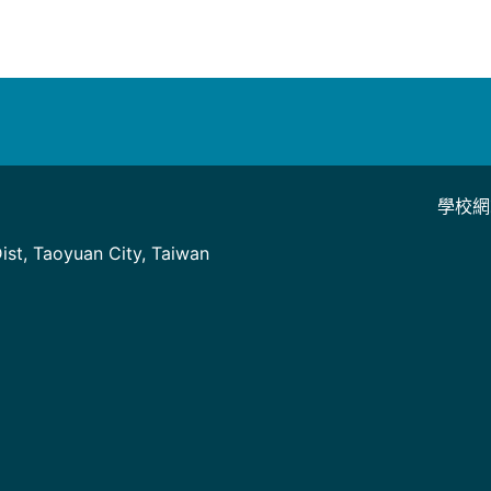
學校網
]
st, Taoyuan City, Taiwan