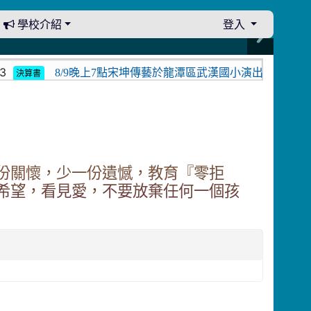
學校介紹
登入
8/9晚上7點宋坤傳藝於龍潭區武漢國小演出。中壢光影
決算書
份關懷，少一份遺憾，教育『零拒
希望，看見愛，不要放棄任何一個孩