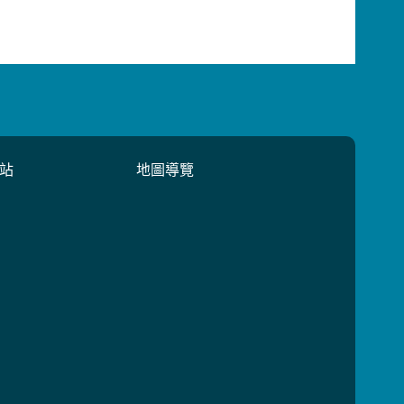
站
地圖導覽