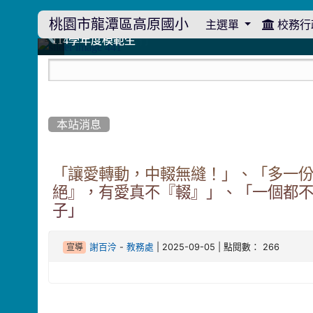
桃園市龍潭區高原國小
主選單
校務行
:::
114學年度模範生
114學年度模範生
高原110 追夢向前行
高原110 追夢向前行
橄欖樹群
橄欖樹群
:::
本站消息
「讓愛轉動，中輟無縫！」、「多一
絕』，有愛真不『輟』」、「一個都
子」
-
| 2025-09-05 | 點閱數： 266
謝百泠
教務處
宣導