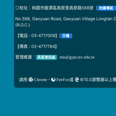
◎校址：桃園市龍潭區高原里高原路568號 [
地圖導航
No.568, Gaoyuan Road, Gaoyuan Village Longtan Di
(R.O.C.)
【電話 : 03-4717009】[
]
分機
【傳真 : 03-4717784】
管理維護：
mis@gyps.tyc.edu.tw
高原資訊組
請用
、
或
IE10.0瀏覽器以
Chrome
FireFox