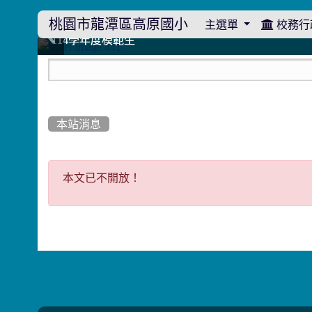
桃園市龍潭區高原國小
主選單
校務行
:::
114學年度模範生
114學年度模範生
高原110 追夢向前行
高原110 追夢向前行
橄欖樹群
橄欖樹群
:::
本站消息
本文已不開放！
本文已不開放！