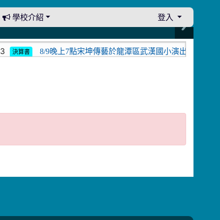
學校介紹
登入
8/9晚上7點宋坤傳藝於龍潭區武漢國小演出。中壢光影
決算書