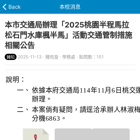
Back
本校消息
本市交通局辦理「2025桃園半程馬拉
松石門水庫楓半馬」活動交通管制措施
相關公告
2025-11-13 · 鍾宛旋 · 學務處 · 點閱數：151
轉知
說明：
一、
依據本府交通局114年11月6日桃交運字
辦理。
二、
本案倘有疑問，請逕洽承辦人林淑梅，電
分機6863。