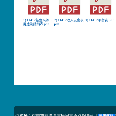
1) 11412基金來源、
2) 11412收入支出表.
3) 11412平衡表.pdf
用途及餘絀表.pdf
pdf
◎校址：桃園市龍潭區高原里高原路568號 [