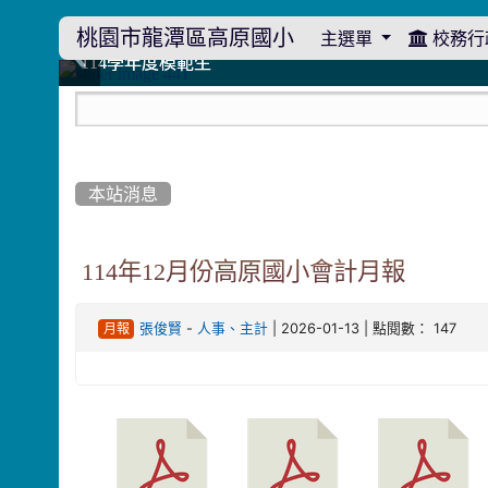
桃園市龍潭區高原國小
主選單
校務行
:::
114學年度模範生
114學年度模範生
高原110 追夢向前行
高原110 追夢向前行
橄欖樹群
橄欖樹群
:::
本站消息
114年12月份高原國小會計月報
-
| 2026-01-13 | 點閱數： 147
張俊賢
人事、主計
月報