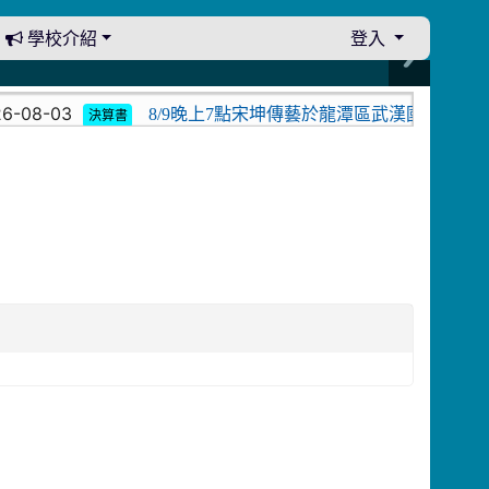
學校介紹
登入
-08-03
8/9晚上7點宋坤傳藝於龍潭區武漢國小演出。中
決算書