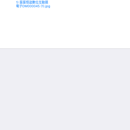
1) 蛋蛋怪盜數位互動展
電子DM000045 (1).jpg