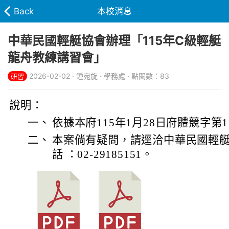
Back
本校消息
中華民國輕艇協會辦理「115年C級輕艇
龍舟教練講習會」
2026-02-02 · 鍾宛旋 · 學務處 · 點閱數：83
研習
說明：
一、
依據本府115年1月28日府體競字第11
二、
本案倘有疑問，請逕洽中華民國輕
話 ：02-29185151。