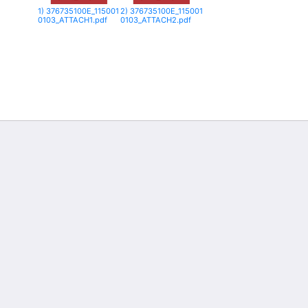
1) 376735100E_115001
2) 376735100E_115001
0103_ATTACH1.pdf
0103_ATTACH2.pdf