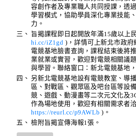
容創作者及專業職人共同授課，透
學習模式，協助學員深化專業技能
力。
三、
旨揭課程即日起開放年滿15歲以上
hi.cc/iZ1gd
)，詳情可上新北市政府
電競基地臉書查詢，課程結束後將
業就業或實習，歡迎對電競相關議
與學習。聯絡窗口：新北電競基地，(02
四、
另新北電競基地設有電競教室、導
區、對戰區、觀眾區及吧台區等設
競、遊戲、動漫畫等二次元文化及3
作為場地使用，歡迎有相關需求者洽
https://reurl.cc/p9AWLb
)。
五、
檢附旨揭宣傳海報1張。