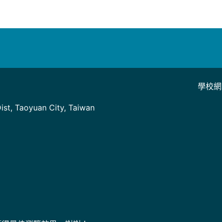
學校網
]
st, Taoyuan City, Taiwan