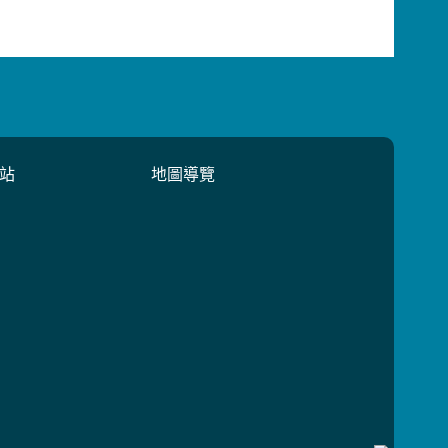
站
地圖導覽