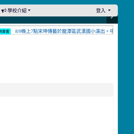
學校介紹
登入
8/9晚上7點宋坤傳藝於龍潭區武漢國小演出。中壢光影館8月
書