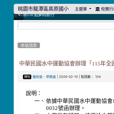
桃園市龍潭區高原國小
主選單
校務行
:::
114學年度模範生
114學年度模範生
高原110 追夢向前行
高原110 追夢向前行
橄欖樹群
橄欖樹群
:::
本站消息
中華民國水中運動協會辦理「115年全
-
| 2026-02-10 | 點閱數： 104
鍾宛旋
學務處
轉知
說明：
一、
依據中華民國水中運動協會11
0032號函辦理。