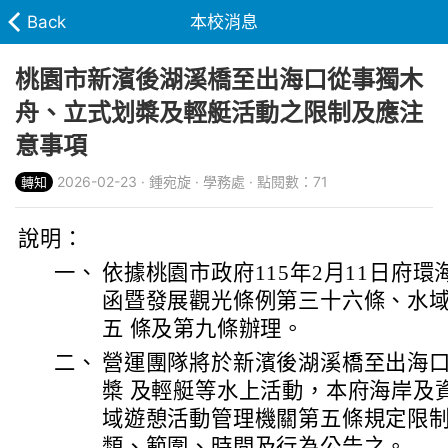
Back
本校消息
桃園市新濱後湖溪橋至出海口從事獨木
舟、立式划槳及輕艇活動之限制及應注
意事項
2026-02-23 · 鍾宛旋 · 學務處 · 點閱數：71
轉知
說明：
一、
依據桃園市政府115年2月11日府環海工
函暨發展觀光條例第三十六條、水
五 條及第九條辦理。
二、
營運團隊將於新濱後湖溪橋至出海
槳 及輕艇等水上活動，本府海岸及
域遊憩活動管理機關第五條規定限
類、範圍、時間及行為公告之。