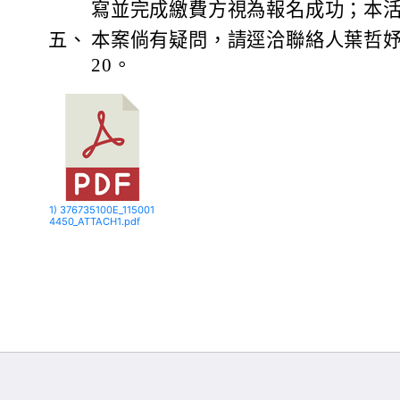
寫並完成繳費方視為報名成功；本
五、
本案倘有疑問，請逕洽聯絡人葉哲妤，電話
20。
1) 376735100E_115001
4450_ATTACH1.pdf