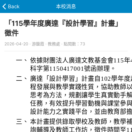
Back
本校消息
「115學年度廣達『設計學習』計畫」
徵件
2026-04-20 · 游馥霞 · 教務處 · 點閱數：73
一、
依據財團法人廣達文教基金會115年
科字第1150417001號函辦理。
二、
廣達「設計學習」計畫自102學年
程發展與教學實踐性質，協助教師以
思考為方法，規劃讓學生真實動手
任務，有效提升學習動機與課堂參
設計能力之實踐平台，並由教育部
三、
本計畫提供錄取學校及教師，教學
詢輔導及教師工作坊，徵件時間至11