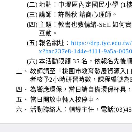
中壢區內定國民小學 (
(二)
地點：
1
(三)
講師：許豔秋 諮商心理師。
(四)
主題：教書也教情緒-SEL 如何
互動。
(五)
報名網址：
https://drp.tyc.edu.
x?bac237e8-144e-f111-9a5a-005
(六)
本活動限額 35 名，依報名先
三、
教師請至「桃園市教育發展資源入
者核予2小時研習時數，課程編號為E000
四、
為響應環保，當日請自備環保杯具
五、
當日開放車輛入校停車。
六、
活動聯絡人：輔導主任，電話(03)452