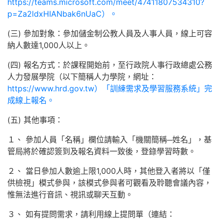
https://teams.microsoft.com/meet/47411807534310?
p=Za2ldxHIANbak6nUaC）。
(三) 參加對象：參加儲金制公教人員及人事人員，線上可容
納人數達1,000人以上。
(四) 報名方式：於課程開始前，至行政院人事行政總處公務
人力發展學院（以下簡稱人力學院，網址：
https://www.hrd.gov.tw）「訓練需求及學習服務系統」完
成線上報名。
(五) 其他事項：
１、 參加人員「名稱」欄位請輸入「機關簡稱─姓名」，基
管局將於確認簽到及報名資料一致後，登錄學習時數。
２、 當日參加人數逾上限1,000人時，其他登入者將以「僅
供檢視」模式參與，該模式參與者可觀看及聆聽會議內容，
惟無法進行音訊、視訊或聊天互動。
３、 如有提問需求，請利用線上提問單（連結：