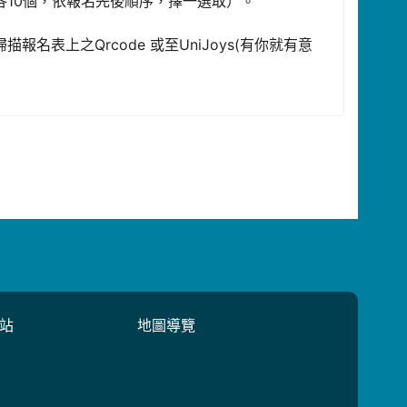
各10個，依報名先後順序，擇一選取）。
掃描報名表上之Qrcode 或至UniJoys(有你就有意
站
地圖導覽