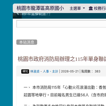
桃園市龍潭區高原國小
主選單
校務行
:::
114學年度模範生
114學年度模範生
高原110 追夢向前行
高原110 追夢向前行
橄欖樹群
橄欖樹群
:::
本站消息
桃園市政府消防局辦理之115年單身
-
| 2026-05-21 | 點閱數： 383
林淑貞
人事、主計
轉知
一、 本市消防局115年「心動火花浪漫出勤：香
莊園等地舉行。目前報名男生已達56人（含市府