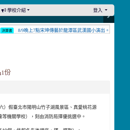
學校介紹
登入
8/9晚上7點宋坤傳藝於龍潭區武漢國小演出。中壢光影館8
算書
1份
星期六）假臺北市陽明山竹子湖風景區、真愛桃花源
達等機關學校），刻由消防局擇優挑選中。