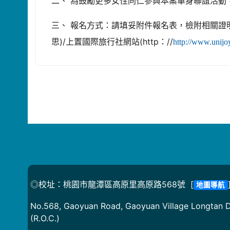
二、 為鼓勵更多女性同仁參與本案單身聯誼活動
三、 報名方式：請填妥附件報名表，檢附相關證明資料連同報
思)/上置國際旅行社網站(http：//
http://www
◎校址：桃園市龍潭區高原里高原路568號 [
地圖導航
No.568, Gaoyuan Road, Gaoyuan Village Longtan Di
(R.O.C.)