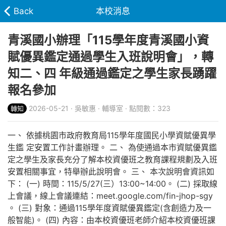
Back
本校消息
青溪國小辦理「115學年度青溪國小資
賦優異鑑定通過學生入班說明會」，轉
知二、四 年級通過鑑定之學生家長踴躍
報名參加
2026-05-21 · 吳敏惠 · 輔導室 · 點閱數：323
轉知
一、 依據桃園市政府教育局115學年度國民小學資賦優異學
生鑑 定安置工作計畫辦理。 二、 為使通過本市資賦優異鑑
定之學生及家長充分了解本校資優班之教育課程規劃及入班
安置相關事宜，特舉辦此說明會。 三、 本次說明會資訊如
下： (一) 時間：115/5/27(三）13:00~14:00。 (二) 採取線
上會議，線上會議連結：meet.google.com/fin-jhop-sgy
。 (三) 對象：通過115學年度資賦優異鑑定(含創造力及一
般智能)。 (四) 內容：由本校資優班老師介紹本校資優班課