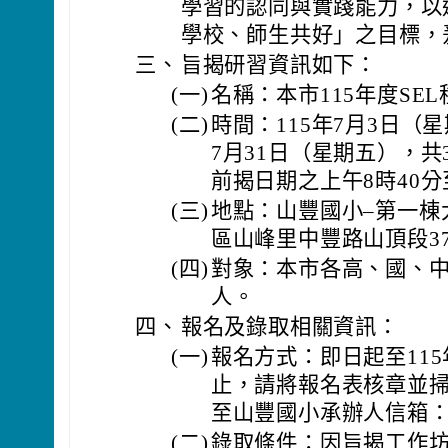
學習的認同與實踐能力，以
學校、師生共好」之目標，
三、
旨揭研習資訊如下：
(一)
名稱：本市115年度SE
(二)
時間：115年7月3日（
7月31日（星期五），
前揭日期之上午8時40分
(三)
地點：山豐國小–第一棟
區山峰里中豐路山頂段37
(四)
對象：本市各高、國、中
人。
四、
報名及錄取相關資訊：
(一)
報名方式：即日起至115
止，請將報名表核章並掃
至山豐國小承辦人信箱：suj4
(二)
錄取條件：因旨揭工作坊