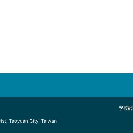
名
學校網
]
st, Taoyuan City, Taiwan