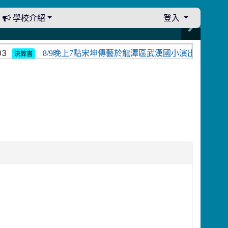
學校介紹
登入
8/9晚上7點宋坤傳藝於龍潭區武漢國小演出。中壢光影館
決算書