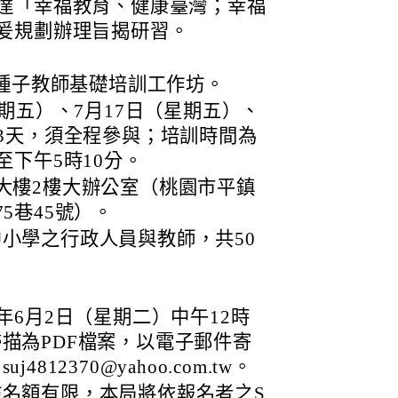
達「幸福教育、健康臺灣；幸福
爰規劃辦理旨揭研習。
L種子教師基礎培訓工作坊。
星期五）、7月17日（星期五）、
共3天，須全程參與；培訓時間為
至下午5時10分。
大樓2樓大辦公室（桃園市平鎮
5巷45號）。
小學之行政人員與教師，共50
年6月2日（星期二）中午12時
描為PDF檔案，以電子郵件寄
812370@yahoo.com.tw。
名額有限，本局將依報名者之S