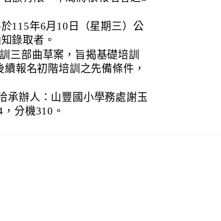
115年6月10日（星期三）公
通知錄取者。
培訓三部曲草案，旨揭基礎培訓
為後續報名初階培訓之先備條件，
。
洽承辦人：山豐國小學務處謝玉
84，分機310。