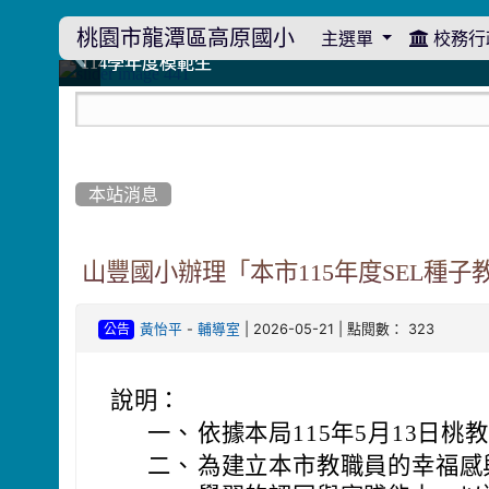
桃園市龍潭區高原國小
主選單
校務行
:::
114學年度模範生
114學年度模範生
高原110 追夢向前行
高原110 追夢向前行
橄欖樹群
橄欖樹群
:::
本站消息
山豐國小辦理「本市115年度SEL種子
-
| 2026-05-21 | 點閱數： 323
黃怡平
輔導室
公告
說明：
一、
依據本局115年5月13日桃教
二、
為建立本市教職員的幸福感