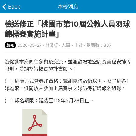
Back
本校消息
檢送修正「桃園市第10屆公教人員羽球
錦標賽實施計畫」
2026-05-27 · 林淑貞 · 人事、主計 · 點閱數：367
轉知
為促進本府同仁參與及交流，並兼顧場地空間及賽程安排等
限制，爰調整旨揭實施計畫如下：
(一) 組隊方式暨參加資格：籌組隊伍數仍以男、女子組各1
隊為限，惟開放未參加上屆賽事之隊伍得新增報名組隊。
(二) 報名期限：延後至115年5月29日止。