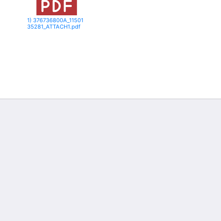
1) 376736800A_11501
35281_ATTACH1.pdf