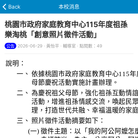
Back
本校消息
桃園市政府家庭教育中心115年度祖孫
樂淘桃「創意照片徵件活動」
2026-06-29 · 黃怡平 · 輔導室 · 點閱數：49
公告
說明：
一、
依據桃園市政府家庭教育中心115
母節慶祝活動實施計畫辦理。
二、
為慶祝祖父母節，強化祖孫互動情
活動，增進祖孫情感交流，喚起民
理，打造世代共融、幸福溫暖的家
三、
照片徵件活動摘要如下：
(一)
徵件主題：以「我的阿公阿嬤怎