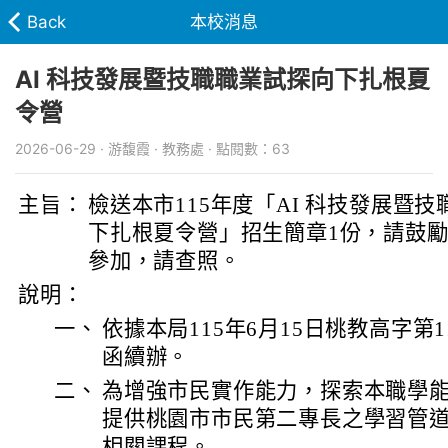
Back
本校消息
AI 科技發展暨技職職業試探向下扎根夏
令營
2026-06-29 · 游馥霞 · 教務處 · 點閱數：63
主旨：
檢送本市115年度「AI 科技發展暨
下扎根夏令營」招生簡章1份，請鼓
參加，請查照。
說明：
一、
依據本局115年6月15日桃教高字第115
函續辦。
二、
為增強市民實作能力，探索本職學
提供桃園市市民第二專長之學習管
相關課程。