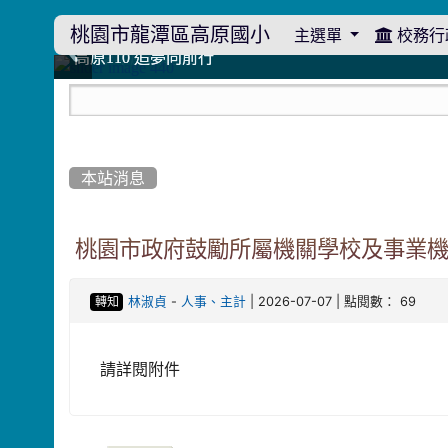
桃園市龍潭區高原國小
主選單
校務行
:::
114學年度模範生
114學年度模範生
高原110 追夢向前行
高原110 追夢向前行
橄欖樹群
橄欖樹群
:::
本站消息
桃園市政府鼓勵所屬機關學校及事業
-
| 2026-07-07 | 點閱數： 69
林淑貞
人事、主計
轉知
請詳閱附件