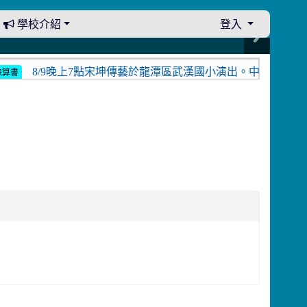
學校介紹
登入
8/9晚上7點宋坤傳藝於龍潭區武漢國小演出。中壢光影館8月
書