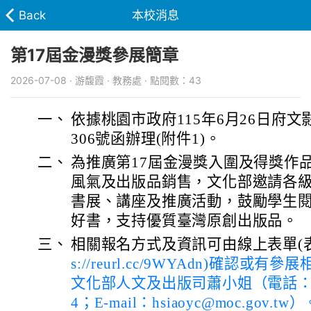
Back
本校消息
第17屆金漫獎參展簡章
2026-07-08 · 游馥霞 · 教務處 · 點閱數：43
一、
依據桃園市政府115年6月26日府文影字
306號函辦理(附件1)。
二、
為推廣第17屆金漫獎入圍及得獎作
風氣及出版品銷售，文化部邀請各
書展、講座及推廣活動，鼓勵學生
好書，支持優質臺灣原創出版品。
三、
相關報名方式及資訊可由線上表單(
s://reurl.cc/9WYAdn)確認或有
文化部人文及出版司蕭小姐（電話：02-
4；E-mail：hsiaoyc@moc.gov.tw）