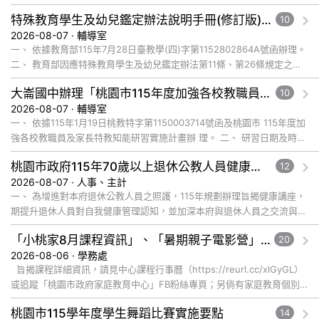
特殊教育學生及幼兒鑑定辦法說明手冊(修訂版)與學習障礙鑑定說明影片已公告於全國特殊教育資訊網，請自行上網觀看或下載運用
10
2026-08-07 · 輔導室
一、 依據教育部115年7月28日臺教學(四)字第1152802864A號函辦理。
二、 教育部因應特殊教育學生及幼兒鑑定辦法第11條、第26條規定之修
正，為協助各教育階段教師、學生、家長及主管機關... 觀看完整文章
大崙國中辦理「桃園市115年度加強各校教職員及家長特教知能研習」，鼓勵教師、特教助理員、家長踴躍報名參加
10
2026-08-07 · 輔導室
一、 依據115年1月19日桃教特字第1150003714號函及桃園市 115年度加
強各校教職員及家長特教知能研習實施計畫辦 理。 二、 研習日期及時
間：115年8月28日(五)上午9:00-12:... 觀看完整文章
桃園市政府115年70歲以上退休公教人員健康講座「吃得安心，動得舒心」，歡迎退休同仁踴躍參加
12
2026-08-07 · 人事、主計
一、 為增進對本府退休公教人員之照護，115年規劃辦理旨揭健康講座，
期提升退休人員對自我健康管理認知，並加深本府與退休人員之交流與情
誼，講座內容說明如下： (一) 辦理日期及地點： １、 ... 觀看完整文章
「小桃家8月課程資訊」、「暑期親子電影營」、「祖孫樂淘桃」、「愛『原原』不絕-親子共學同樂會」
20
2026-08-06 · 學務處
旨揭課程詳細資訊，請見中心課程行事曆（https://reurl.cc/xlGyGL）
或追蹤「桃園市政府家庭教育中心」FB粉絲專頁；另倘有家庭教育個別
化服務需求，可撥打41281... 觀看完整文章
桃園市115學年度學生舞蹈比賽實施要點
14