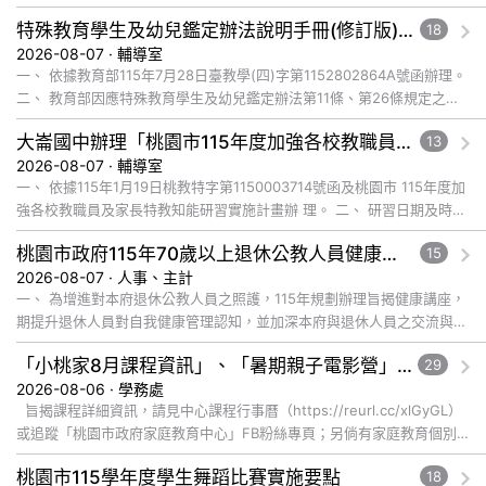
特殊教育學生及幼兒鑑定辦法說明手冊(修訂版)與學習障礙鑑定說明影片已公告於全國特殊教育資訊網，請自行上網觀看或下載運用
18
2026-08-07 · 輔導室
一、 依據教育部115年7月28日臺教學(四)字第1152802864A號函辦理。
二、 教育部因應特殊教育學生及幼兒鑑定辦法第11條、第26條規定之修
正，為協助各教育階段教師、學生、家長及主管機關... 觀看完整文章
大崙國中辦理「桃園市115年度加強各校教職員及家長特教知能研習」，鼓勵教師、特教助理員、家長踴躍報名參加
13
2026-08-07 · 輔導室
一、 依據115年1月19日桃教特字第1150003714號函及桃園市 115年度加
強各校教職員及家長特教知能研習實施計畫辦 理。 二、 研習日期及時
間：115年8月28日(五)上午9:00-12:... 觀看完整文章
桃園市政府115年70歲以上退休公教人員健康講座「吃得安心，動得舒心」，歡迎退休同仁踴躍參加
15
2026-08-07 · 人事、主計
一、 為增進對本府退休公教人員之照護，115年規劃辦理旨揭健康講座，
期提升退休人員對自我健康管理認知，並加深本府與退休人員之交流與情
誼，講座內容說明如下： (一) 辦理日期及地點： １、 ... 觀看完整文章
「小桃家8月課程資訊」、「暑期親子電影營」、「祖孫樂淘桃」、「愛『原原』不絕-親子共學同樂會」
29
2026-08-06 · 學務處
旨揭課程詳細資訊，請見中心課程行事曆（https://reurl.cc/xlGyGL）
或追蹤「桃園市政府家庭教育中心」FB粉絲專頁；另倘有家庭教育個別
化服務需求，可撥打41281... 觀看完整文章
桃園市115學年度學生舞蹈比賽實施要點
18