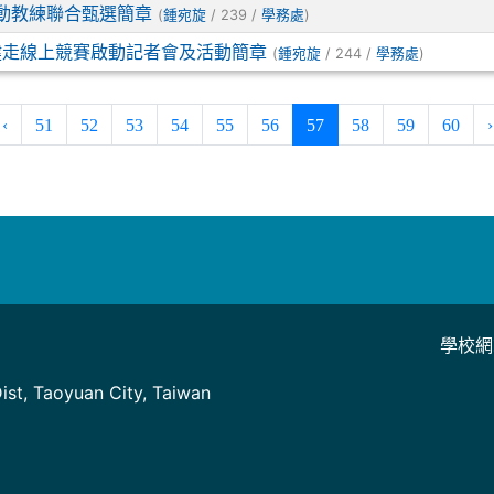
運動教練聯合甄選簡章
(
/ 239 /
)
鍾宛旋
學務處
民健走線上競賽啟動記者會及活動簡章
(
/ 244 /
)
鍾宛旋
學務處
(current)
‹
51
52
53
54
55
56
57
58
59
60
›
學校網
]
st, Taoyuan City, Taiwan