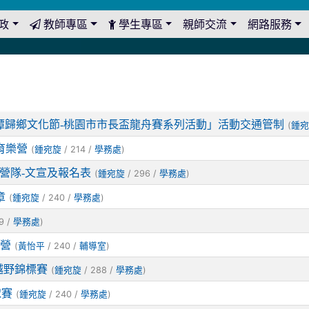
政
教師專區
學生專區
親師交流
網路服務
23龍潭歸鄉文化節-桃園市市長盃龍舟賽系列活動」活動交通管制
(
鍾
育樂營
(
/ 214 /
)
鍾宛旋
學務處
營隊-文宣及報名表
(
/ 296 /
)
鍾宛旋
學務處
章
(
/ 240 /
)
鍾宛旋
學務處
9 /
)
學務處
樂營
(
/ 240 /
)
黃怡平
輔導室
越野錦標賽
(
/ 288 /
)
鍾宛旋
學務處
球賽
(
/ 240 /
)
鍾宛旋
學務處