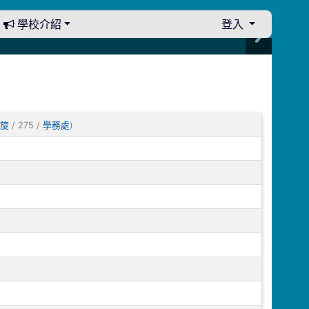
學校介紹
登入
/ 275 /
)
宛旋
學務處