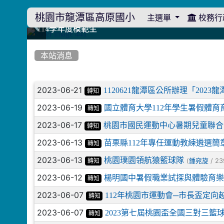
桃園市龍潭區高原國小
主選單
校務行
:::
114學年度模範生
114學年度模範生
高原110 追夢向前行
高原110 追夢向前行
橄欖樹群
橄欖樹群
:::
本站消息
文章列表
2023-06-21
1120621龍潭區公所辦理「20
轉知
2023-06-19
國立體育大學112年學生暑假體育
轉知
2023-06-17
桃園市國民運動中心暑期兒童聯合
轉知
2023-06-13
苗栗縣112年專任運動教練遴選簡
轉知
2023-06-13
桃園璞園領航猿籃球隊
(
/ 23
鍾宛旋
轉知
2023-06-12
楊明國中暑假職業試探與體驗育
轉知
2023-06-07
112年桃園市運動會─市長盃定向
轉知
2023-06-07
2023第七屆桃園盃全國三對三籃
轉知