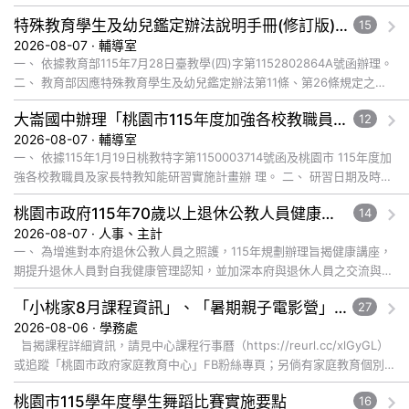
特殊教育學生及幼兒鑑定辦法說明手冊(修訂版)與學習障礙鑑定說明影片已公告於全國特殊教育資訊網，請自行上網觀看或下載運用
15
2026-08-07 · 輔導室
一、 依據教育部115年7月28日臺教學(四)字第1152802864A號函辦理。
二、 教育部因應特殊教育學生及幼兒鑑定辦法第11條、第26條規定之修
正，為協助各教育階段教師、學生、家長及主管機關... 觀看完整文章
大崙國中辦理「桃園市115年度加強各校教職員及家長特教知能研習」，鼓勵教師、特教助理員、家長踴躍報名參加
12
2026-08-07 · 輔導室
一、 依據115年1月19日桃教特字第1150003714號函及桃園市 115年度加
強各校教職員及家長特教知能研習實施計畫辦 理。 二、 研習日期及時
間：115年8月28日(五)上午9:00-12:... 觀看完整文章
桃園市政府115年70歲以上退休公教人員健康講座「吃得安心，動得舒心」，歡迎退休同仁踴躍參加
14
2026-08-07 · 人事、主計
一、 為增進對本府退休公教人員之照護，115年規劃辦理旨揭健康講座，
期提升退休人員對自我健康管理認知，並加深本府與退休人員之交流與情
誼，講座內容說明如下： (一) 辦理日期及地點： １、 ... 觀看完整文章
「小桃家8月課程資訊」、「暑期親子電影營」、「祖孫樂淘桃」、「愛『原原』不絕-親子共學同樂會」
27
2026-08-06 · 學務處
旨揭課程詳細資訊，請見中心課程行事曆（https://reurl.cc/xlGyGL）
或追蹤「桃園市政府家庭教育中心」FB粉絲專頁；另倘有家庭教育個別
化服務需求，可撥打41281... 觀看完整文章
桃園市115學年度學生舞蹈比賽實施要點
16