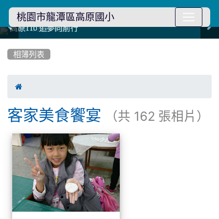
桃園市龍潭區高原國小
114學年度模範生
114學年度模範生
高原110 追夢向前行
高原110 追夢向前行
橄欖樹群
橄欖樹群
:::
相簿列表

客家美食饗宴
（共 162 張相片）
相簿列表
客家美食饗宴