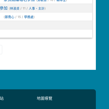
躍參加
(
/ 11 /
)
林淑貞
人事、主計
」
(
/ 15 /
)
鄭喬心
學務處
站
地圖導覽