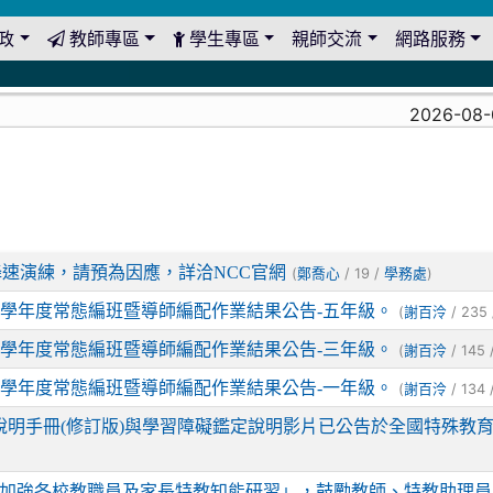
政
教師專區
學生專區
親師交流
網路服務
2026-08-0
習行網降速演練，請預為因應，詳洽NCC官網
(
/ 19 /
)
鄭喬心
學務處
5學年度常態編班暨導師編配作業結果公告-五年級。
(
/ 235
謝百泠
5學年度常態編班暨導師編配作業結果公告-三年級。
(
/ 145 
謝百泠
5學年度常態編班暨導師編配作業結果公告-一年級。
(
/ 134 
謝百泠
說明手冊(修訂版)與學習障礙鑑定說明影片已公告於全國特殊教
年度加強各校教職員及家長特教知能研習」，鼓勵教師、特教助理