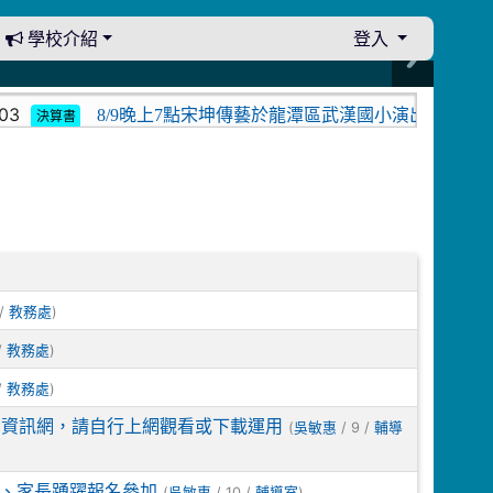
學校介紹
登入
3
8/9晚上7點宋坤傳藝於龍潭區武漢國小演出。中壢光影
決算書
 /
)
教務處
/
)
教務處
/
)
教務處
育資訊網，請自行上網觀看或下載運用
(
/ 9 /
吳敏惠
輔導
員、家長踴躍報名參加
(
/ 10 /
)
吳敏惠
輔導室