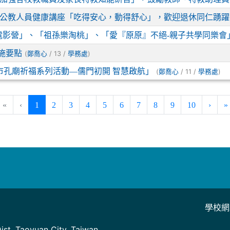
退休公教人員健康講座「吃得安心，動得舒心」，歡迎退休同仁踴
電影營」、「祖孫樂淘桃」、「愛『原原』不絕-親子共學同樂會
施要點
(
/ 13 /
)
鄭喬心
學務處
6桃園市孔廟祈福系列活動—儒門初開 智慧啟航」
(
/ 11 /
)
鄭喬心
學務處
(current)
«
‹
1
2
3
4
5
6
7
8
9
10
›
»
學校網
]
st, Taoyuan City, Taiwan