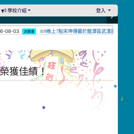
學校介紹
登入
03
8/9晚上7點宋坤傳藝於龍潭區武漢國小演出。中壢光
決算書
，榮獲佳績！