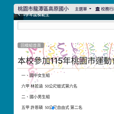
桃園市龍潭區高原國小
主選單
校務行
:::
114學年度模範生
114學年度模範生
高原110 追夢向前行
高原110 追夢向前行
橄欖樹群
橄欖樹群
:::
回模組首頁
本校參加115年桃園市運
一、國中女生組
六甲
林若涵
公尺蛙式第六名
50
二、國小男生組
五甲
許恩碩
公尺自由式
第二名
50