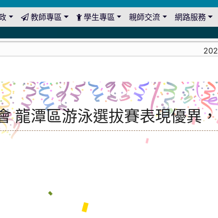
政
教師專區
學生專區
親師交流
網路服務
2026-08-
動會 龍潭區游泳選拔賽表現優異