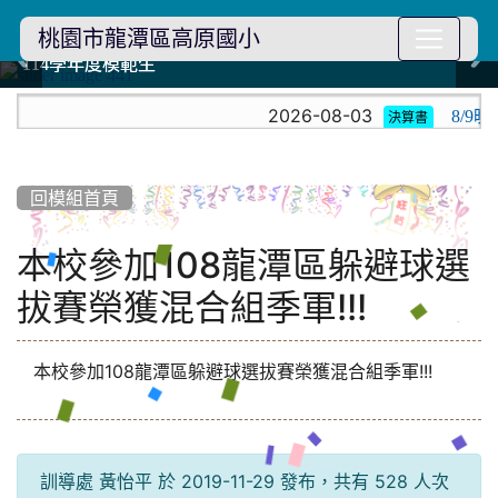
桃園市龍潭區高原國小
114學年度模範生
114學年度模範生
高原110 追夢向前行
高原110 追夢向前行
橄欖樹群
橄欖樹群
:::
2026-08-03
8/9
決算書
回模組首頁
本校參加108龍潭區躲避球選
拔賽榮獲混合組季軍!!!
本校參加108龍潭區躲避球選拔賽榮獲混合組季軍!!!
訓導處 黃怡平 於 2019-11-29 發布，共有 528 人次