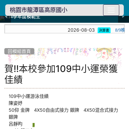
桃園市龍潭區高原國小
114學年度模範生
114學年度模範生
高原110 追夢向前行
高原110 追夢向前行
橄欖樹群
橄欖樹群
:::
2026-08-03
8/9
決算書
回模組首頁
賀!!本校參加109中小運榮獲
佳績
109中小運游泳佳績
陳姿妤
50仰 金牌️ 4X50自由式接力 銀牌 4X50混合式接力
銀牌
呂靜昀