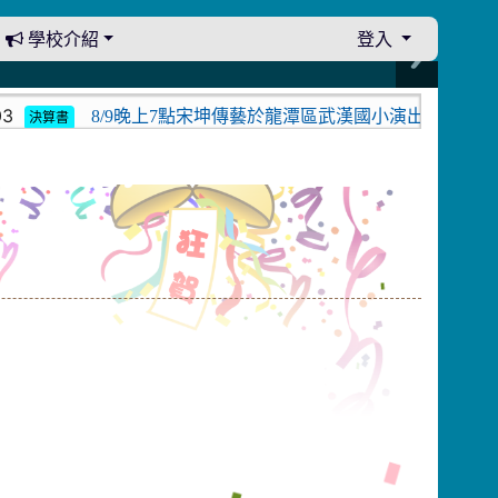
學校介紹
登入
8/9晚上7點宋坤傳藝於龍潭區武漢國小演出。中壢光影館
決算書