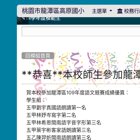
桃園市龍潭區高原國小
主選單
校務行
:::
114學年度模範生
114學年度模範生
高原110 追夢向前行
高原110 追夢向前行
橄欖樹群
橄欖樹群
:::
回模組首頁
**恭喜**本校師生參加龍
賀本校參加龍潭區109年度語文競賽成績優異：
學生組：
五甲劉宇真國語朗讀第一名
五甲林妤岑寫字第二名
五甲林希恩閩南語字音字形第三名
五甲葉宇彬客家語朗讀第三名
五乙陳羿妡閩南語朗讀第三名