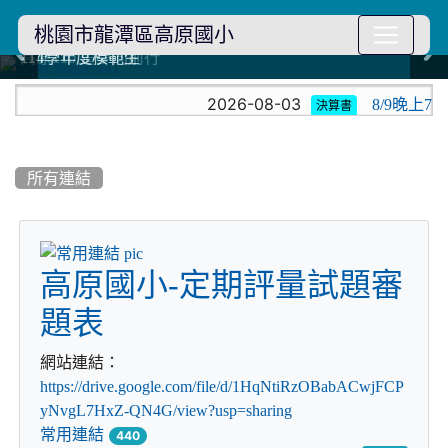
桃園市龍潭區高原國小
114學年度模範生
114學年度模範生
高原110 追夢向前行
高原110 追夢向前行
橄欖樹群
橄欖樹群
:::
2026-08-03
8/9晚上
決算書
所有連結
title:常用連結
高原國小-定期評量試題審
題表
網站連結：
https://drive.google.com/file/d/1HqNtiRzOBabACwjFCP
yNvgL7HxZ-QN4G/view?usp=sharing
常用連結
440