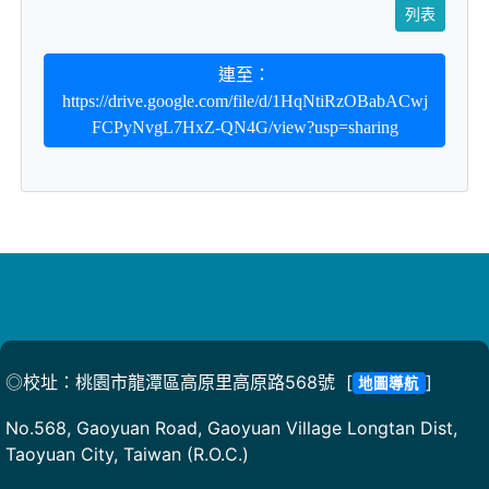
列表
連至：
https://drive.google.com/file/d/1HqNtiRzOBabACwj
FCPyNvgL7HxZ-QN4G/view?usp=sharing
◎校址：桃園市龍潭區高原里高原路568號 [
]
地圖導航
No.568, Gaoyuan Road, Gaoyuan Village Longtan Dist,
Taoyuan City, Taiwan (R.O.C.)