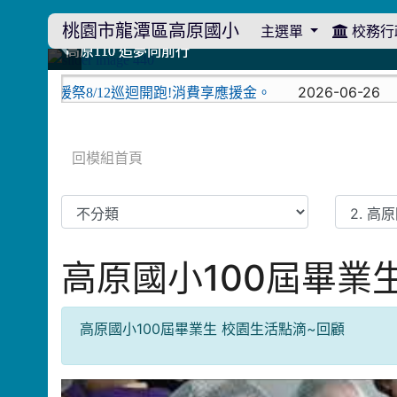
桃園市龍潭區高原國小
主選單
校務行
:::
114學年度模範生
114學年度模範生
高原110 追夢向前行
高原110 追夢向前行
橄欖樹群
橄欖樹群
:::
2026-06-26
應援祭8/12巡迴開跑!消費享應援金。
「暑期
回模組首頁
高原國小100屆畢業
高原國小100屆畢業生 校園生活點滴~回顧