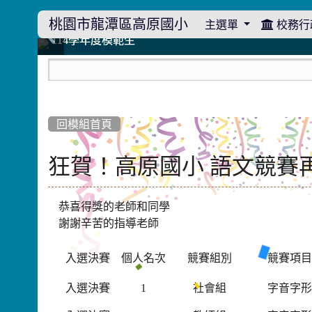
桃園市龍潭區高原國小
主選單
校務行
:::
114學年度模範生
114學年度模範生
高原110 追夢向前行
高原110 追夢向前行
橄欖樹群
橄欖樹群
:::
回模組首頁
狂賀！高原國小 語文競賽
恭喜得獎的老師和同學
謝謝辛苦的指導老師
入選決賽
個人名次
競賽組別
競賽項
入選決賽
1
社會組
字音字