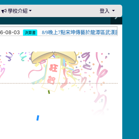
學校介紹
登入
-03
8/9晚上7點宋坤傳藝於龍潭區武漢國小演出。中壢光
決算書