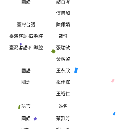
形
國語
謝百泠
傅懷加
臺灣台語
陳佩娟
臺灣客語-四縣腔
戴惟
臺灣客語-四縣腔
張瑞敏
黃楷媜
國語
王永欣
國語
楊佳樺
王裕仁
目
語言
姓名
形
國語
蔡雅芳