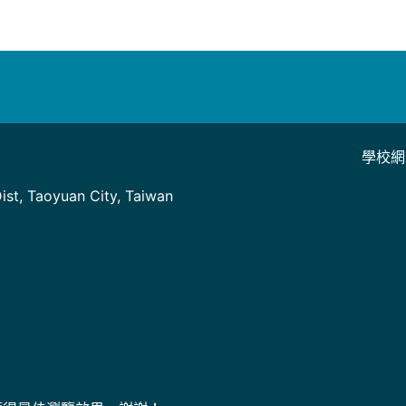
學校網
]
st, Taoyuan City, Taiwan