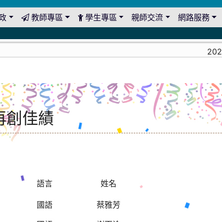
政
教師專區
學生專區
親師交流
網路服務
2026-08
再創佳績
目
語言
姓名
形
國語
蔡雅芳