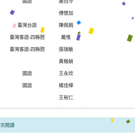
形
國語
謝百泠
傅懷加
臺灣台語
陳佩娟
臺灣客語-四縣腔
戴惟
臺灣客語-四縣腔
張瑞敏
黃楷媜
國語
王永欣
國語
楊佳樺
王裕仁
 人次閱讀