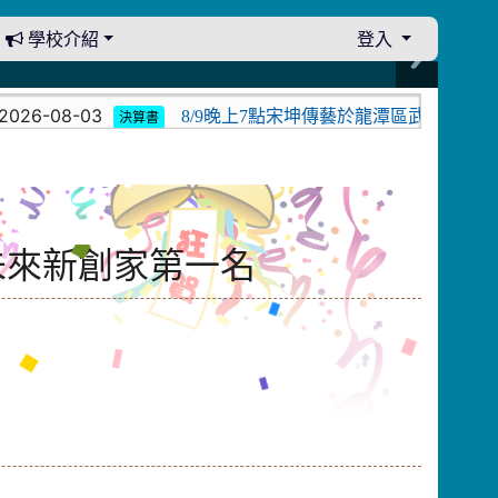
學校介紹
登入
26-08-03
8/9晚上7點宋坤傳藝於龍潭區武漢國小演出
決算書
未來新創家第一名