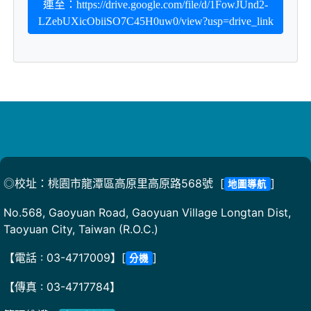
連至：https://drive.google.com/file/d/1FowJUnd2-
LZebUXicObiiSO7C45H0uw0/view?usp=drive_link
◎校址：桃園市龍潭區高原里高原路568號 [
]
地圖導航
No.568, Gaoyuan Road, Gaoyuan Village Longtan Dist,
Taoyuan City, Taiwan (R.O.C.)
【電話 : 03-4717009】[
]
分機
【傳真 : 03-4717784】