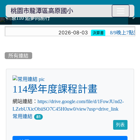
桃園市龍潭區高原國小
114學年度模範生
114學年度模範生
高原110 追夢向前行
高原110 追夢向前行
橄欖樹群
橄欖樹群
:::
2026-08-03
8/9晚上7
決算書
所有連結
title:常用連結
114學年度課程計畫
網站連結：
https://drive.google.com/file/d/1FowJUnd2-
LZebUXicObiiSO7C45H0uw0/view?usp=drive_link
常用連結
81
列表