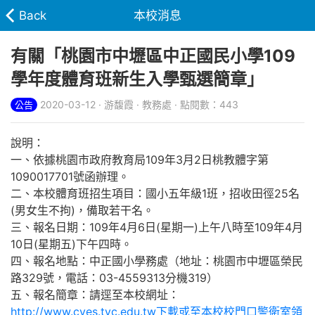
Back
本校消息
有關「桃園市中壢區中正國民小學109
學年度體育班新生入學甄選簡章」
2020-03-12 · 游馥霞 · 教務處 · 點閱數：443
公告
說明：
一、依據桃園市政府教育局109年3月2日桃教體字第
1090017701號函辦理。
二、本校體育班招生項目：國小五年級1班，招收田徑25名
(男女生不拘)，備取若干名。
三、報名日期：109年4月6日(星期一)上午八時至109年4月
10日(星期五)下午四時。
四、報名地點：中正國小學務處（地址：桃園市中壢區榮民
路329號，電話：03-4559313分機319）
五、報名簡章：請逕至本校網址：
http://www.cyes.tyc.edu.tw下載或至本校校門口警衛室領