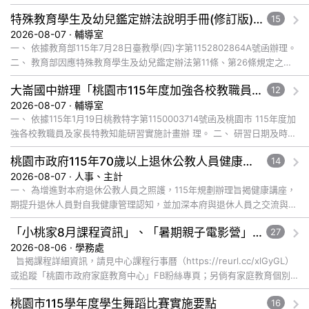
特殊教育學生及幼兒鑑定辦法說明手冊(修訂版)與學習障礙鑑定說明影片已公告於全國特殊教育資訊網，請自行上網觀看或下載運用
15
2026-08-07 · 輔導室
一、 依據教育部115年7月28日臺教學(四)字第1152802864A號函辦理。
二、 教育部因應特殊教育學生及幼兒鑑定辦法第11條、第26條規定之修
正，為協助各教育階段教師、學生、家長及主管機關... 觀看完整文章
大崙國中辦理「桃園市115年度加強各校教職員及家長特教知能研習」，鼓勵教師、特教助理員、家長踴躍報名參加
12
2026-08-07 · 輔導室
一、 依據115年1月19日桃教特字第1150003714號函及桃園市 115年度加
強各校教職員及家長特教知能研習實施計畫辦 理。 二、 研習日期及時
間：115年8月28日(五)上午9:00-12:... 觀看完整文章
桃園市政府115年70歲以上退休公教人員健康講座「吃得安心，動得舒心」，歡迎退休同仁踴躍參加
14
2026-08-07 · 人事、主計
一、 為增進對本府退休公教人員之照護，115年規劃辦理旨揭健康講座，
期提升退休人員對自我健康管理認知，並加深本府與退休人員之交流與情
誼，講座內容說明如下： (一) 辦理日期及地點： １、 ... 觀看完整文章
「小桃家8月課程資訊」、「暑期親子電影營」、「祖孫樂淘桃」、「愛『原原』不絕-親子共學同樂會」
27
2026-08-06 · 學務處
旨揭課程詳細資訊，請見中心課程行事曆（https://reurl.cc/xlGyGL）
或追蹤「桃園市政府家庭教育中心」FB粉絲專頁；另倘有家庭教育個別
化服務需求，可撥打41281... 觀看完整文章
桃園市115學年度學生舞蹈比賽實施要點
16