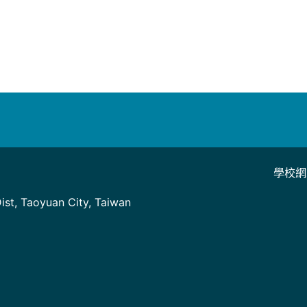
學校網
]
st, Taoyuan City, Taiwan