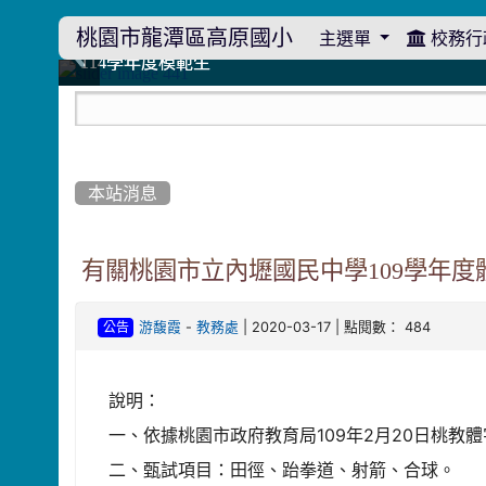
桃園市龍潭區高原國小
主選單
校務行
:::
114學年度模範生
114學年度模範生
高原110 追夢向前行
高原110 追夢向前行
橄欖樹群
橄欖樹群
:::
本站消息
有關桃園市立內壢國民中學109學年
-
| 2020-03-17 | 點閱數： 484
游馥霞
教務處
公告
說明：
一、依據桃園市政府教育局109年2月20日桃教體字
二、甄試項目：田徑、跆拳道、射箭、合球。