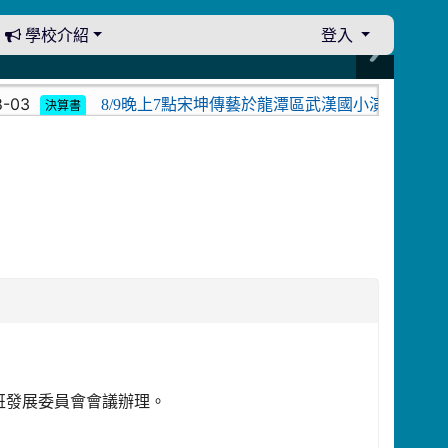
學校介紹
登入
3
8/9晚上7點宋坤傳藝於龍潭區武漢國小演出。中壢光
決算書
體育班發展委員會會議辦理。