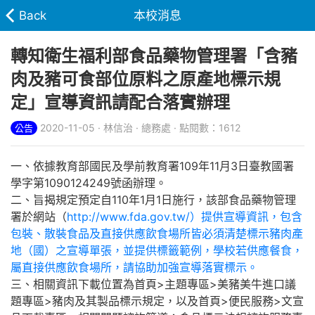
Back
本校消息
轉知衛生福利部食品藥物管理署「含豬
肉及豬可食部位原料之原產地標示規
定」宣導資訊請配合落實辦理
2020-11-05 · 林信治 · 總務處 · 點閱數：1612
公告
一、依據教育部國民及學前教育署109年11月3日臺教國署
學字第1090124249號函辦理。
二、旨揭規定預定自110年1月1日施行，該部食品藥物管理
署於網站（
http://www.fda.gov.tw/）提供宣導資訊，包含
包裝、散裝食品及直接供應飲食場所皆必須清楚標示豬肉產
地（國）之宣導單張，並提供標籤範例，學校若供應餐食，
屬直接供應飲食場所，請協助加強宣導落實標示。
三、相關資訊下載位置為首頁>主題專區>美豬美牛進口議
題專區>豬肉及其製品標示規定，以及首頁>便民服務>文宣