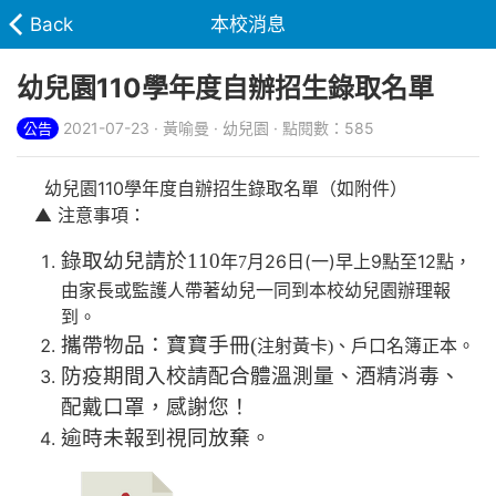
Back
本校消息
幼兒園110學年度自辦招生錄取名單
2021-07-23 · 黃喻曼 · 幼兒園 · 點閱數：585
公告
幼兒園110學年度自辦招生錄取名單（如附件）
▲ 注意事項：
錄取幼兒請於110
月26日(一)早上9點至12點，
年7
由家長或監護人帶著幼兒一同到本校幼兒園辦理報
到。
攜帶物品：寶寶手冊(
、戶口名簿正本。
注射黃卡)
防疫期間入校請配合體溫測量、酒精消毒、
配戴口罩，感謝您！
逾時未報到視同放棄。