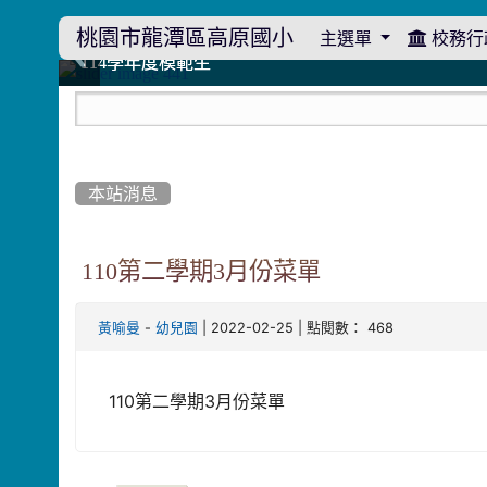
桃園市龍潭區高原國小
主選單
校務行
:::
114學年度模範生
114學年度模範生
高原110 追夢向前行
高原110 追夢向前行
橄欖樹群
橄欖樹群
:::
本站消息
110第二學期3月份菜單
-
| 2022-02-25 | 點閱數： 468
黃喻曼
幼兒園
110第二學期3月份菜單