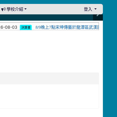
學校介紹
登入
08-03
8/9晚上7點宋坤傳藝於龍潭區武漢國小演出。中
決算書