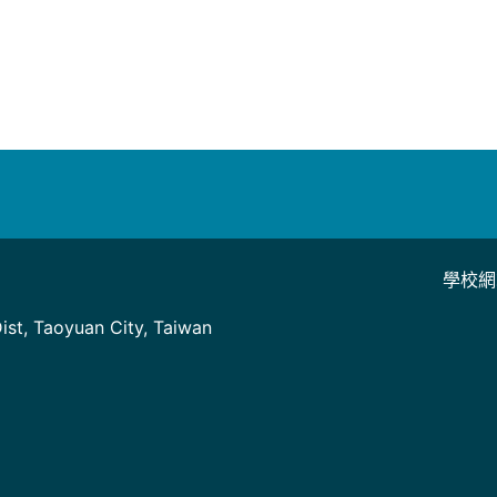
學校網
]
st, Taoyuan City, Taiwan