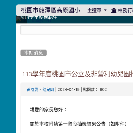
桃園市龍潭區高原國小
主選單
校務行
:::
114學年度模範生
114學年度模範生
高原110 追夢向前行
高原110 追夢向前行
橄欖樹群
橄欖樹群
:::
本站消息
113學年度桃園市公立及非營利幼兒園
-
| 2024-04-19 | 點閱數： 602
黃喻曼
幼兒園
親愛的家長您好：
關於本校附幼第一階段抽籤結果公告（如附件）