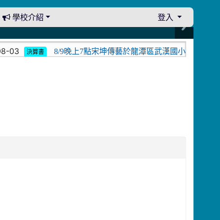
學校介紹
登入
03
8/9晚上7點宋坤傳藝於龍潭區武漢國小演出。中壢光
決算書