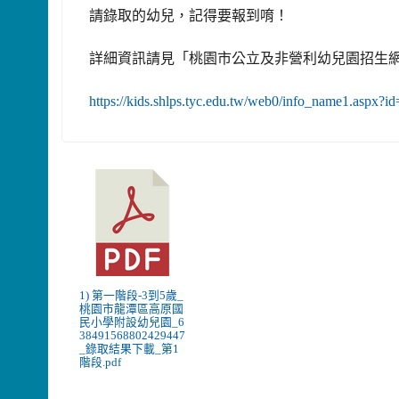
請錄取的幼兒，記得要報到唷！
詳細資訊請見「桃園市公立及非營利幼兒園招生
https://kids.shlps.tyc.edu.tw/web0/info_name1.aspx?i
1) 第一階段-3到5歲_
桃園市龍潭區高原國
民小學附設幼兒園_6
38491568802429447
_錄取結果下載_第1
階段.pdf