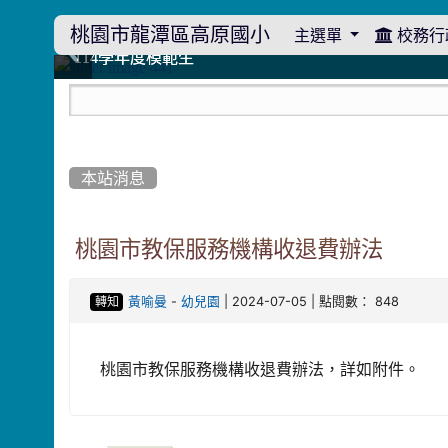
桃園市龍潭區高原國小
主選單
校務行
:::
114學年度模範生
114學年度模範生
高原110 追夢向前行
高原110 追夢向前行
橄欖樹群
橄欖樹群
:::
本站消息
桃園市教保服務機構收退費辦法
-
| 2024-07-05 | 點閱數： 848
黃喻曼
幼兒園
轉知
桃園市教保服務機構收退費辦法，詳如附件。