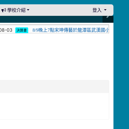
學校介紹
登入
8-03
8/9晚上7點宋坤傳藝於龍潭區武漢國小演出。中壢
決算書