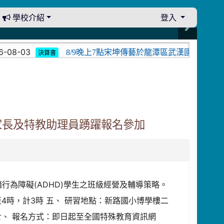
學校介紹
登入
08-03
8/9晚上7點宋坤傳藝於龍潭區武漢國小演出。中
決算書
家長及特教助理員踴躍報名參加
情緒行為障礙(ADHD)學生之班級經營及輔導策略。
至4時，計3時 五、 研習地點：新路國小博學樓二
七、 報名方式：即日起至全國特殊教育資訊網