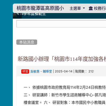
桃園市龍潭區高原國小
主選單
校務行
:::
114學年度模範生
114學年度模範生
高原110 追夢向前行
高原110 追夢向前行
橄欖樹群
橄欖樹群
:::
本站消息
新路國小辦理「桃園市114年度加強
-
| 2025-04-14 | 點閱數： 212
吳敏惠
輔導室
研習
一、 依據桃園市政府教育局114年2月24日桃教特
三、 研習講師：新竹市學生諮商輔導中心-郭凡琦臨
樓會議室。 六、 研習對象：本市國民中小教職員