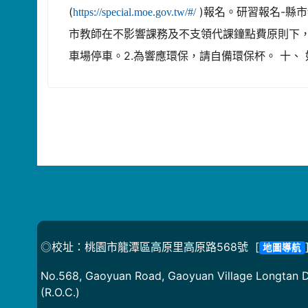
(
)報名。研習報名-縣市
https://special.moe.gov.tw/#/
市教師在不影響課務及不支領代課鐘點費原則下，
車場停車。2.為響應環保，請自備環保杯。 十、 
◎校址：桃園市龍潭區高原里高原路568號 [
地圖導航
No.568, Gaoyuan Road, Gaoyuan Village Longtan Di
(R.O.C.)