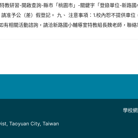
特教研習-開啟查詢-縣市「桃園市」-關鍵字「登錄單位-新路國
請准予公（差）假登記。 九、 注意事項：1.校內恕不提供車
如有相關活動諮詢，請洽新路國小輔導室特教組長魏老師，聯絡電話0
學校網
]
st, Taoyuan City, Taiwan