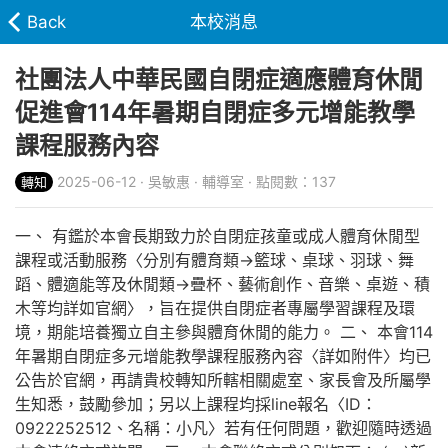
Back
本校消息
社團法人中華民國自閉症適應體育休閒
促進會114年暑期自閉症多元增能教學
課程服務內容
2025-06-12 · 吳敏惠 · 輔導室 · 點閱數：137
轉知
一、 有鑑於本會長期致力於自閉症孩童或成人體育休閒型
課程或活動服務〈分別有體育類→籃球、桌球、羽球、舞
蹈、體適能等及休閒類→疊杯、藝術創作、音樂、桌遊、積
木等均詳如官網〉，旨在提供自閉症者專屬學習課程及環
境，期能培養獨立自主參與體育休閒的能力。 二、 本會114
年暑期自閉症多元增能教學課程服務內容〈詳如附件〉均已
公告於官網，再請貴校轉知所轄相關處室、家長會及所屬學
生知悉，鼓勵參加；另以上課程均採line報名〈ID：
0922252512、名稱：小凡〉若有任何問題，歡迎隨時透過