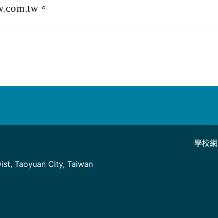
w.com.tw。
學校網
]
st, Taoyuan City, Taiwan