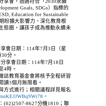
享會，透過符合「2030永續
lopment Goals, SDGs）指標的
cation for Sustainable
DGs，期盼擴大影響力、深化教育根
生態圈，讓孩子成為推動永續未
享會日期：114年7月3日（星
時30分。
享會日期：114年7月18日
至4時。
雜誌教育基金會將核予全程研習
閱讀3個月無限看。
與方式進行；相關議程詳見報名
/z6cmnKEJJWBq9Wr78。
)2507-8627分機1810；聯