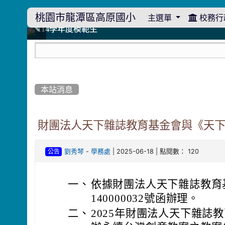
桃園市龍潭區高原國小
主選單
校務行
:::
114學年度模範生
114學年度模範生
高原110 追夢向前行
高原110 追夢向前行
橄欖樹群
橄欖樹群
:::
本站消息
財團法人天下雜誌教育基金會與《天下
-
| 2025-06-18 | 點閱數： 120
劉秀琴
學務處
公告
一、
依據財團法人天下雜誌教育基
140000032號函辦理。
二、
2025年財團法人天下雜誌