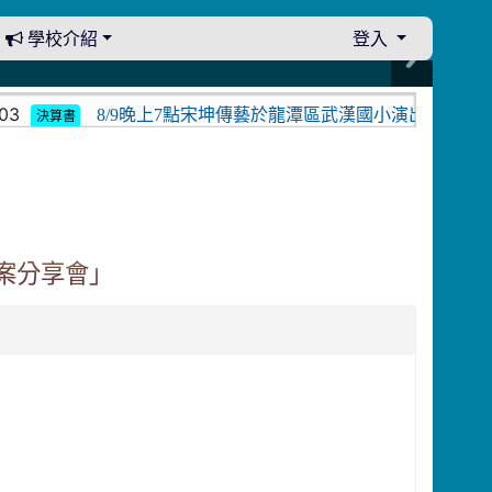
學校介紹
登入
8/9晚上7點宋坤傳藝於龍潭區武漢國小演出。中壢光影
決算書
案分享會」