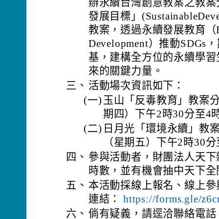
辦永續台灣創意教案之教案分
發展目標」(SustainableDeve
教案，透過永續發展教育（ESD, Edu
Development）推動S
基，建構全方位的永續學習
來的關鍵力量。
三、
活動場次資訊如下：
(一)
玉山「反毒教育」教案分
期四）下午2時30分至4
(二)
日月光「環境永續」教案分
（星期五）下午2時30分
四、
參與活動者，財團法人天下
時數，並有機會抽中天下全
五、
本活動採線上報名、線上參
連結：
https://forms.gle
六、
倘有疑義，請逕洽聯絡電話：(02