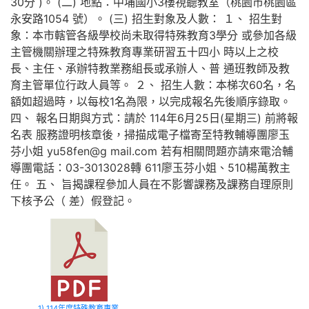
30分 )。 (二) 地點：中埔國小3樓視聽教室（桃園市桃園區
永安路1054 號）。 (三) 招生對象及人數： １、 招生對
象：本市轄管各級學校尚未取得特殊教育3學分 或參加各級
主管機關辦理之特殊教育專業研習五十四小 時以上之校
長、主任、承辦特教業務組長或承辦人、普 通班教師及教
育主管單位行政人員等。 ２、 招生人數：本梯次60名，名
額如超過時，以每校1名為限，以完成報名先後順序錄取。
四、 報名日期與方式：請於 114年6月25日(星期三) 前將報
名表 服務證明核章後，掃描成電子檔寄至特教輔導團廖玉
芬小姐 yu58fen@g mail.com 若有相關問題亦請來電洽輔
導團電話：03-3013028轉 611廖玉芬小姐、510楊萬教主
任。 五、 旨揭課程參加人員在不影響課務及課務自理原則
下核予公（ 差）假登記。
1) 114年度特殊教育專業